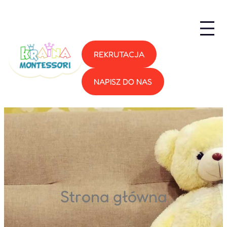
Przejdź
do
treści
REKRUTACJA
NAPISZ DO NAS
Strona główna