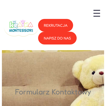
Przejdź
do
treści
REKRUTACJA
NAPISZ DO NAS
Formularz Kontaktowy