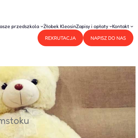
asze przedszkola
Żłobek Kleosin
Zapisy i opłaty
Kontakt
REKRUTACJA
NAPISZ DO NAS
ymstoku