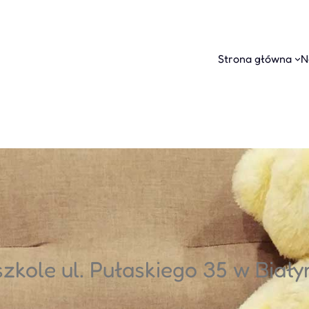
Strona główna
N
zkole ul. Pułaskiego 35 w Biał