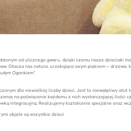
alonym od ulicznego gwaru, dzięki czemu nasze dzieciaki mo
aw. Otacza nas natura, urzekająca swym pięknem – drzewa, kr
„Rudym Ogonkiem”.
nym dla niewielkiej liczby dzieci. Jest to niewątpliwy atut t
zansę na poświęcenie każdemu z nich wystarczającej ilości c
wką integracyjną. Realizujemy kształcenie specjalne oraz w
mi objęte są wszystkie dzieci