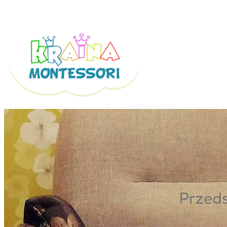
Przejdź
do
treści
Przeds