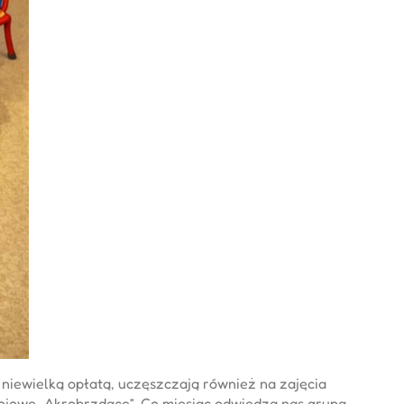
niewielką opłatą, uczęszczają również na zajęcia
ojowe „Akrobrzdące” .Co miesiąc odwiedza nas grupa