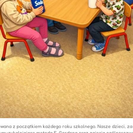
wana z początkiem każdego roku szkolnego. Nasze dzieci, za 
 umuzykalniające metodą E. Gordona oraz zajęcia ogólnorozw