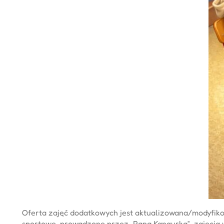
Oferta zajęć dodatkowych jest aktualizowana/modyfiko
sportowe, prowadzone przez „Pana Kangurka”, zajęcia