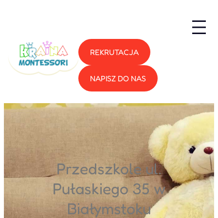
Przejdź
do
treści
REKRUTACJA
NAPISZ DO NAS
Przedszkole ul.
Pułaskiego 35 w
Białymstoku